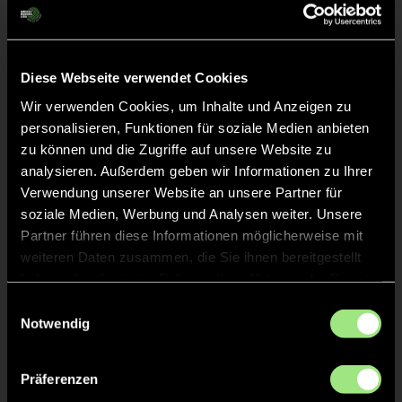
Diese Webseite verwendet Cookies
Carl
Leo
S.
Wir verwenden Cookies, um Inhalte und Anzeigen zu
H.
personalisieren, Funktionen für soziale Medien anbieten
zu können und die Zugriffe auf unsere Website zu
analysieren. Außerdem geben wir Informationen zu Ihrer
Verwendung unserer Website an unsere Partner für
soziale Medien, Werbung und Analysen weiter. Unsere
Partner führen diese Informationen möglicherweise mit
weiteren Daten zusammen, die Sie ihnen bereitgestellt
haben oder die sie im Rahmen Ihrer Nutzung der Dienste
Ole
gesammelt haben.
Johann
Einwilligungsauswahl
B.
L.
Notwendig
Präferenzen