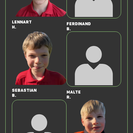
Lennart
Ferdinand
H.
B.
Sebastian
Malte
B.
R.