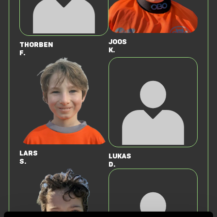
Joos
Thorben
K.
F.
Lars
Lukas
S.
D.