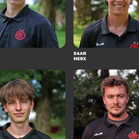
Daan
Merx