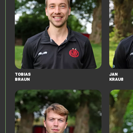
Tobias
Jan
Braun
Krauß