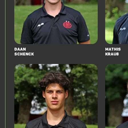
Daan
Mathis
Schenck
Krauß