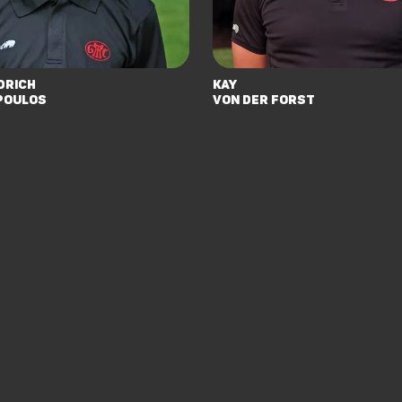
drich
Kay
poulos
von der Forst