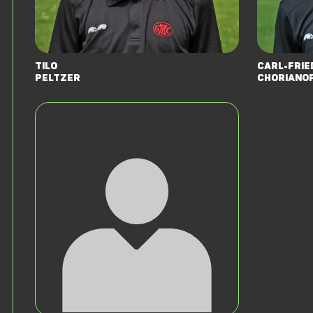
Tilo
Carl-Frie
Peltzer
Choriano