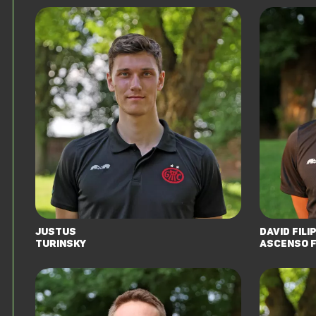
Justus
David Fili
Turinsky
Ascenso 