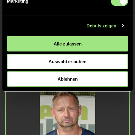
Staff
Marketing
Details zeigen
Alle zulassen
Auswahl erlauben
Matthias
Jan
Ablehnen
Gräber
Mausberg