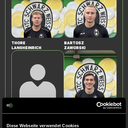
Thore
Bartosz
LangHeinrich
Zaworski
Vitali
Sebastian
Shevchuk
Draguhn
Diese Webseite verwendet Cookies