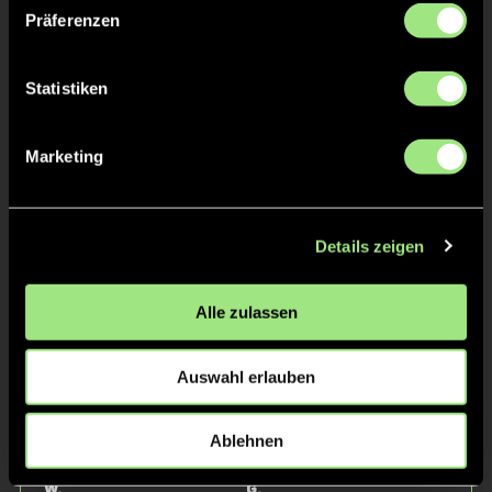
Präferenzen
Statistiken
Marketing
Zora Klara
Ariana
M.
V.
Details zeigen
Alle zulassen
Auswahl erlauben
Ablehnen
Marlene
Eva
W.
G.