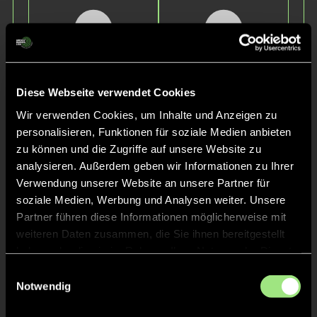
Diese Webseite verwendet Cookies
Wir verwenden Cookies, um Inhalte und Anzeigen zu
Lotte
Ella
personalisieren, Funktionen für soziale Medien anbieten
R.
P.
zu können und die Zugriffe auf unsere Website zu
analysieren. Außerdem geben wir Informationen zu Ihrer
Verwendung unserer Website an unsere Partner für
soziale Medien, Werbung und Analysen weiter. Unsere
Partner führen diese Informationen möglicherweise mit
weiteren Daten zusammen, die Sie ihnen bereitgestellt
haben oder die sie im Rahmen Ihrer Nutzung der Dienste
gesammelt haben.
Einwilligungsauswahl
Rosalie
Lea Sophie
Notwendig
H.
Johanna
A.