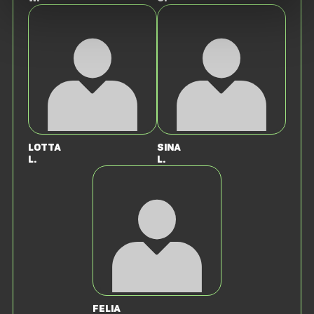
Lotta
Sina
L.
L.
Felia