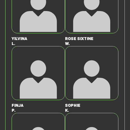
Yilvina
Rose Sixtine
L.
W.
Finja
Sophie
P.
K.