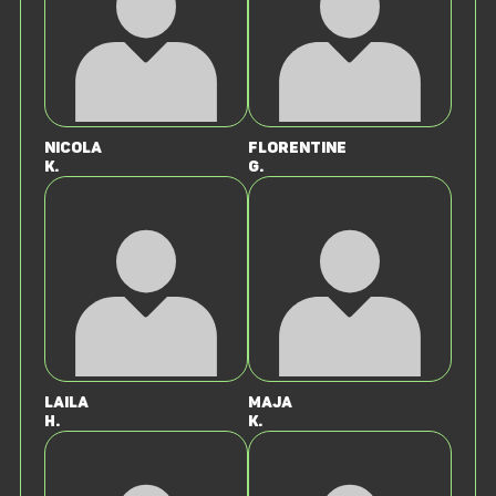
Nicola
Florentine
K.
G.
Laila
Maja
H.
K.