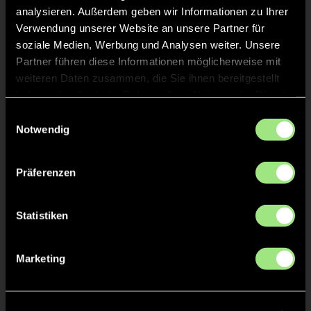
analysieren. Außerdem geben wir Informationen zu Ihrer
Verwendung unserer Website an unsere Partner für
soziale Medien, Werbung und Analysen weiter. Unsere
Partner führen diese Informationen möglicherweise mit
weiteren Daten zusammen, die Sie ihnen bereitgestellt
haben oder die sie im Rahmen Ihrer Nutzung der Dienste
gesammelt haben.
Einwilligungsauswahl
Ida
Tabea
Notwendig
D.
M.
Präferenzen
Statistiken
Marketing
Anna
Lotte
v.
W.