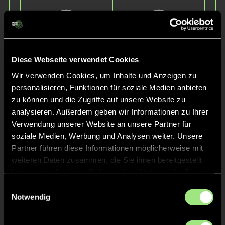
Diese Webseite verwendet Cookies
Wir verwenden Cookies, um Inhalte und Anzeigen zu
personalisieren, Funktionen für soziale Medien anbieten
Daniel
Oskar
S.
M.
zu können und die Zugriffe auf unsere Website zu
analysieren. Außerdem geben wir Informationen zu Ihrer
Verwendung unserer Website an unsere Partner für
soziale Medien, Werbung und Analysen weiter. Unsere
Partner führen diese Informationen möglicherweise mit
weiteren Daten zusammen, die Sie ihnen bereitgestellt
haben oder die sie im Rahmen Ihrer Nutzung der Dienste
gesammelt haben.
Einwilligungsauswahl
Notwendig
Miklas
M.