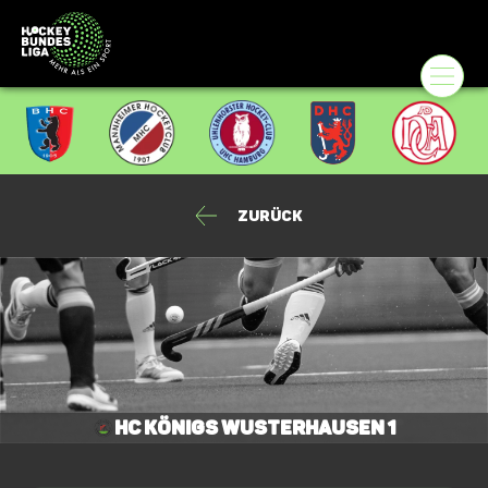
Zurück
HC Königs Wusterhausen 1