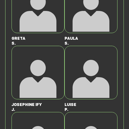
Greta
Paula
S.
S.
Josephine Ify
Luise
J.
P.