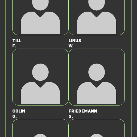
Till
Linus
F.
W.
Colin
Friedemann
G.
S.