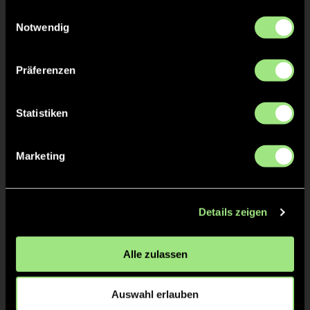
gesammelt haben.
Einwilligungsauswahl
Notwendig
Präferenzen
Ferdinand
Oskar
Statistiken
S.
M.
Staff
Marketing
Details zeigen
Alle zulassen
Auswahl erlauben