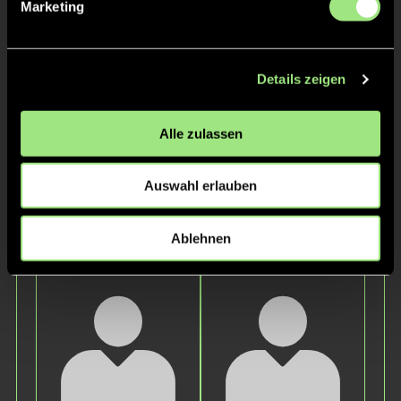
Marketing
Dirk
Sascha
Löhle
Reinelt
Details zeigen
Alle zulassen
Auswahl erlauben
Christina
Maaike
Ablehnen
Haneberg
Löhle