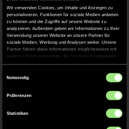
Wir verwenden Cookies, um Inhalte und Anzeigen zu
personalisieren, Funktionen für soziale Medien anbieten
zu können und die Zugriffe auf unsere Website zu
analysieren. Außerdem geben wir Informationen zu Ihrer
Verwendung unserer Website an unsere Partner für
soziale Medien, Werbung und Analysen weiter. Unsere
Anton
Max
Partner führen diese Informationen möglicherweise mit
K.
M.
weiteren Daten zusammen, die Sie ihnen bereitgestellt
haben oder die sie im Rahmen Ihrer Nutzung der Dienste
Staff
gesammelt haben.
Einwilligungsauswahl
Notwendig
Präferenzen
Statistiken