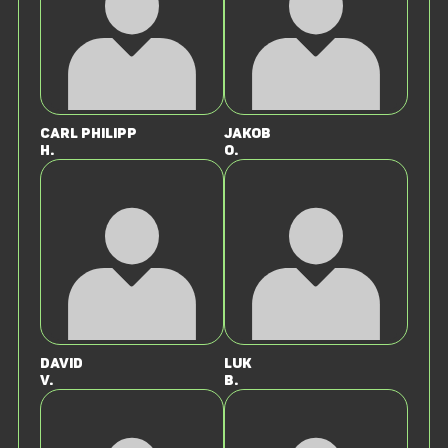
Carl Philipp
Jakob
H.
O.
David
Luk
V.
B.