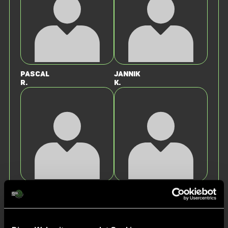
Pascal
Jannik
R.
K.
Liam
Anton
K.
H.