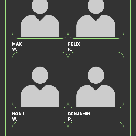
Max
Felix
W.
K.
Noah
Benjamin
W.
P.