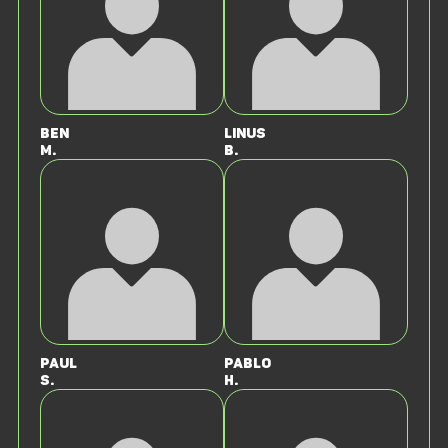
Ben
Linus
M.
B.
Paul
Pablo
S.
H.