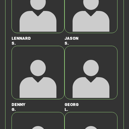
Lennard
Jason
S.
S.
Denny
Georg
G.
L.