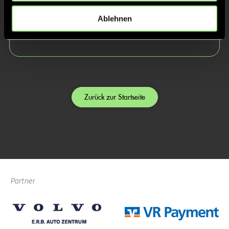
Julius
Balthasar
Ablehnen
Beyer
Beier
Zurück zur Startseite
Partner