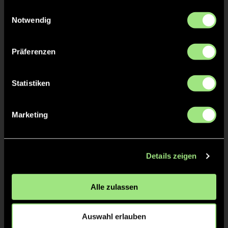
gesammelt haben.
Einwilligungsauswahl
Notwendig
Präferenzen
Henry
Statistiken
P.
Staff
Marketing
Details zeigen
Alle zulassen
Auswahl erlauben