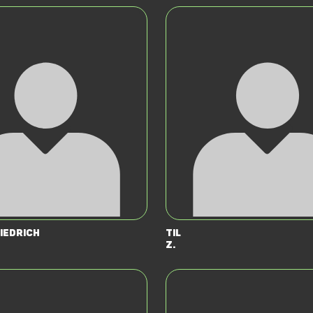
iedrich
Til
Z.