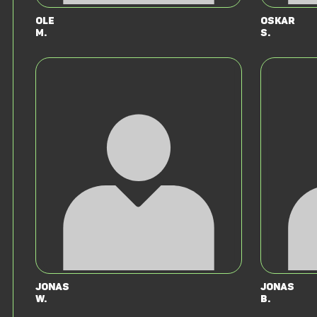
Ole
Oskar
M.
S.
Jonas
Jonas
W.
B.