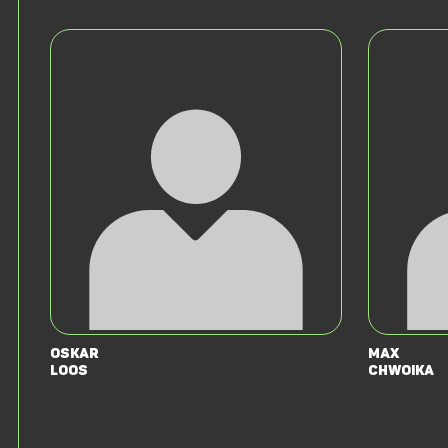
Oskar
Max
Loos
Chwoika