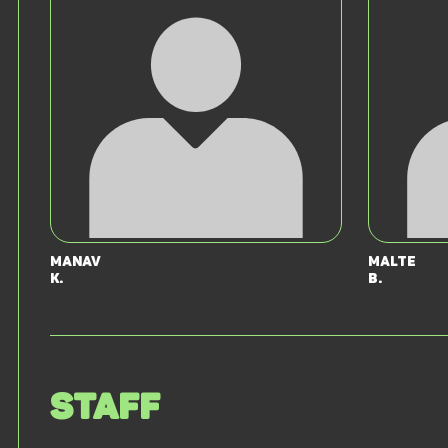
Manav
Malte
K.
B.
Staff