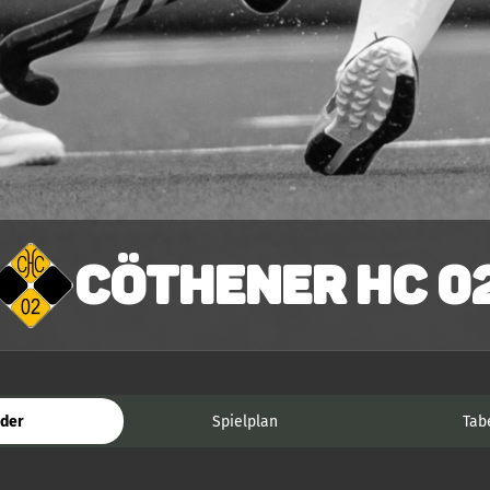
Cöthener HC 0
der
Spielplan
Tab