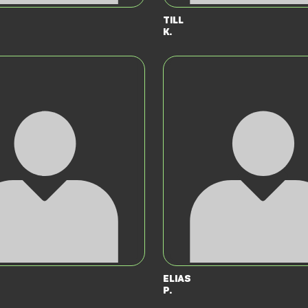
Till
K.
Elias
P.