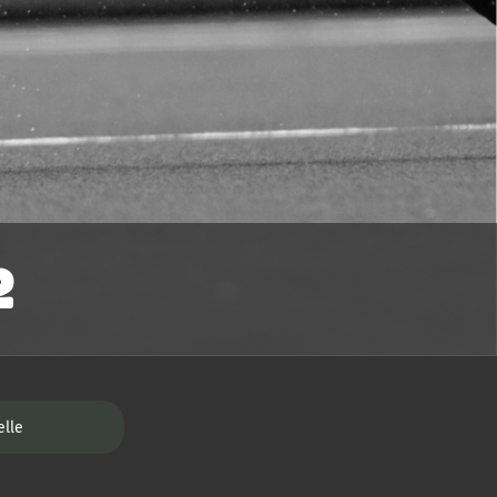
2
elle