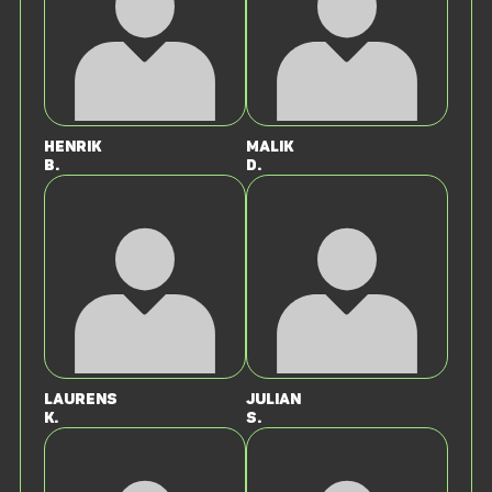
Henrik
Malik
B.
D.
Laurens
Julian
K.
S.