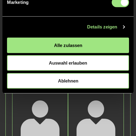
Staff
Marketing
Details zeigen
Alle zulassen
Auswahl erlauben
Phillip
Fabio
Ablehnen
Holzmüller
Seitz