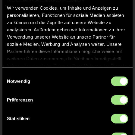
Wir verwenden Cookies, um Inhalte und Anzeigen zu
personalisieren, Funktionen für soziale Medien anbieten
zu können und die Zugriffe auf unsere Website zu
analysieren. Außerdem geben wir Informationen zu Ihrer
Verwendung unserer Website an unsere Partner für
soziale Medien, Werbung und Analysen weiter. Unsere
Lukas
David
Partner führen diese Informationen möglicherweise mit
H.
W.
weiteren Daten zusammen, die Sie ihnen bereitgestellt
haben oder die sie im Rahmen Ihrer Nutzung der Dienste
gesammelt haben.
Einwilligungsauswahl
Notwendig
Präferenzen
Jannis
Caius
Statistiken
A.
W.