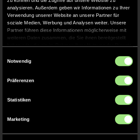
zu können und die Zugriffe auf unsere Website zu
Schanz
Bergmann
analysieren. Außerdem geben wir Informationen zu Ihrer
Verwendung unserer Website an unsere Partner für
soziale Medien, Werbung und Analysen weiter. Unsere
Partner führen diese Informationen möglicherweise mit
weiteren Daten zusammen, die Sie ihnen bereitgestellt
haben oder die sie im Rahmen Ihrer Nutzung der Dienste
gesammelt haben.
Einwilligungsauswahl
Notwendig
Carla
Lucia
Janz
Kamilli
Präferenzen
Statistiken
Marketing
Lina
Mareike