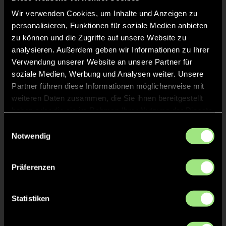
Wir verwenden Cookies, um Inhalte und Anzeigen zu
personalisieren, Funktionen für soziale Medien anbieten
zu können und die Zugriffe auf unsere Website zu
analysieren. Außerdem geben wir Informationen zu Ihrer
Verwendung unserer Website an unsere Partner für
soziale Medien, Werbung und Analysen weiter. Unsere
Felix
Jonas
Partner führen diese Informationen möglicherweise mit
B.
T.
weiteren Daten zusammen, die Sie ihnen bereitgestellt
haben oder die sie im Rahmen Ihrer Nutzung der Dienste
gesammelt haben.
Einwilligungsauswahl
Notwendig
Präferenzen
Miles
Statistiken
L.