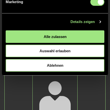
Staff
Marketing
Details zeigen
Alle zulassen
Auswahl erlauben
Johann Ole
Johannes
Ablehnen
Nies
Loch