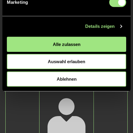
Staff
Marketing
Details zeigen
Alle zulassen
Auswahl erlauben
Lasse
Lien-Joy
Ablehnen
Trapp
Baum