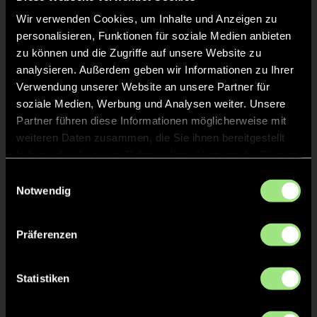
Wir verwenden Cookies, um Inhalte und Anzeigen zu
personalisieren, Funktionen für soziale Medien anbieten
zu können und die Zugriffe auf unsere Website zu
analysieren. Außerdem geben wir Informationen zu Ihrer
Verwendung unserer Website an unsere Partner für
soziale Medien, Werbung und Analysen weiter. Unsere
Emilia
Ella
Partner führen diese Informationen möglicherweise mit
E.
B.
weiteren Daten zusammen, die Sie ihnen bereitgestellt
haben oder die sie im Rahmen Ihrer Nutzung der Dienste
gesammelt haben.
Einwilligungsauswahl
Notwendig
Präferenzen
Henriette
Marlene
Statistiken
I.
S.