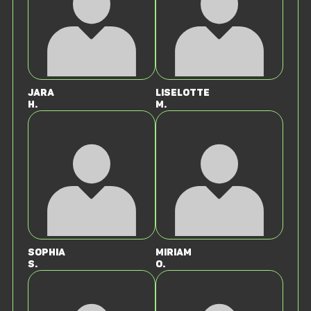
Jara
Liselotte
H.
M.
Sophia
Miriam
S.
O.