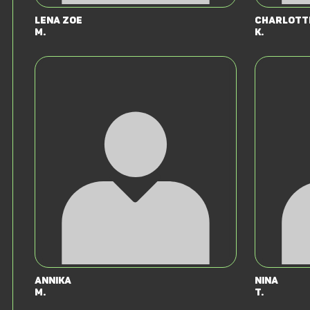
Lena Zoe
Charlott
M.
K.
Annika
Nina
M.
T.