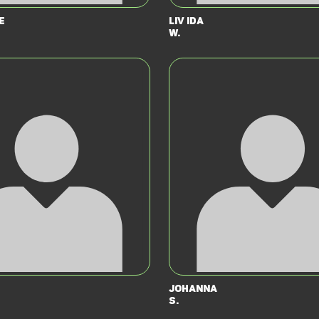
e
Liv Ida
W.
Johanna
S.