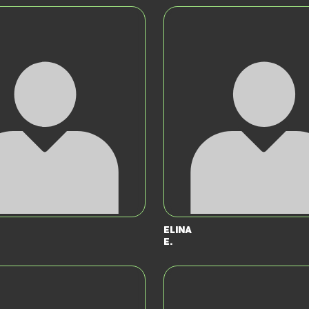
Elina
E.