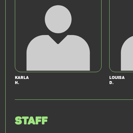
Karla
Louisa
H.
D.
Staff