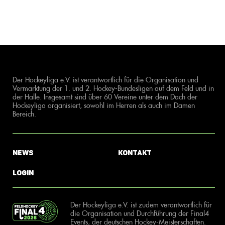
Der Hockeyliga e.V. ist verantwortlich für die Organisation und
Vermarktung der 1. und 2. Hockey-Bundesligen auf dem Feld und in
der Halle. Insgesamt sind über 60 Vereine unter dem Dach der
Hockeyliga organisiert, sowohl im Herren als auch im Damen
Bereich.
News
Kontakt
Login
Der Hockeyliga e.V. ist zudem verantwortlich für
die Organisation und Durchführung der Final4
Events, der deutschen Hockey-Meisterschaften.