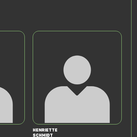
Henriette
Schmidt