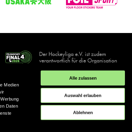
Der Hockeyliga e.V. ist zudem
verantwortlich für die Organisation
und Durchführung der Final4
Events, der deutschen Hockey-
Alle zulassen
Meisterschaften.
le Medien
ir
Auswahl erlauben
, Werbung
ren Daten
IMPRESSUM
DATENSCHUTZERKLÄRUNG
Ablehnen
ienste
© 2026 hockey.de