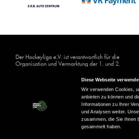
Der Hockeyliga e.V. ist verantwortlich für die
Organisation und Vermarktung der 1. und 2.
Hockey-Bundesligen auf dem Feld und in der
Halle. Insgesamt sind über 60 Vereine unter dem
Diese Webseite verwende
Dach der Hockeyliga organisiert, sowohl im
Wir verwenden Cookies, um
Herren als auch im Damen Bereich.
anbieten zu können und di
Informationen zu Ihrer Ve
und Analysen weiter. Unse
zusammen, die Sie ihnen b
gesammelt haben.