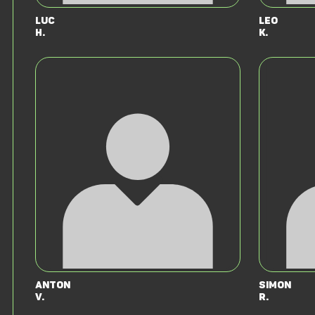
Luc
Leo
H.
K.
Anton
Simon
v.
R.