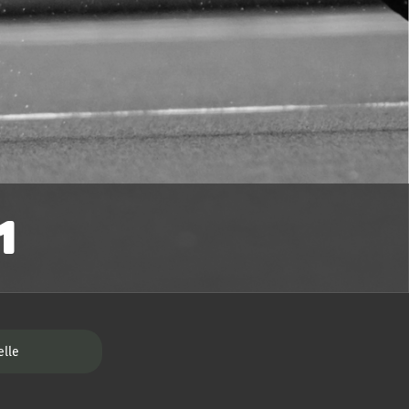
1
elle