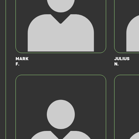
Mark
Julius
F.
N.