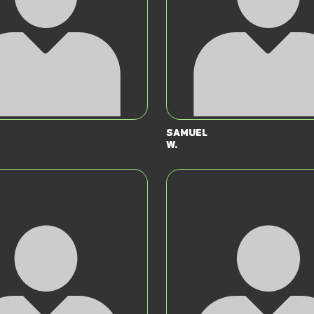
Samuel
W.