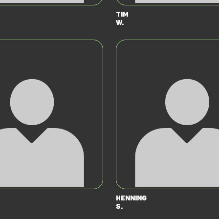
Tim
W.
Henning
S.