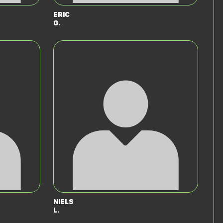
Eric
G.
Niels
L.