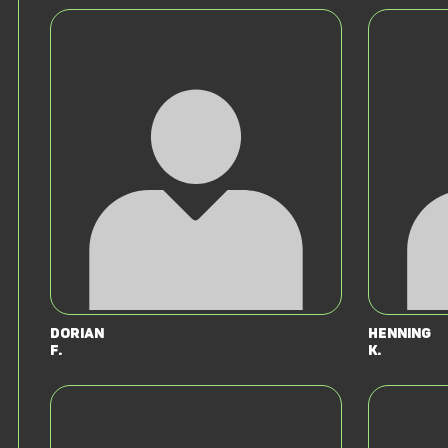
Dorian
Henning
F.
K.