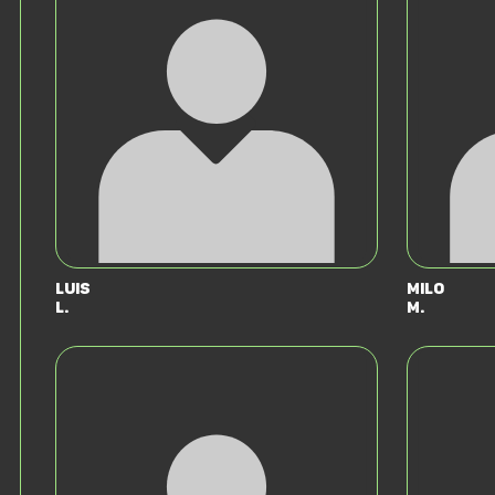
Luis
Milo
L.
M.