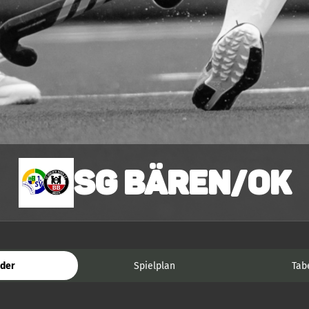
SG Bären/OK
der
Spielplan
Tab