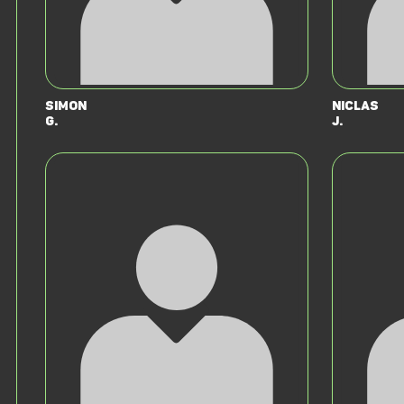
Simon
Niclas
G.
J.