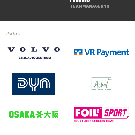
Langner
Teammanager*in
Partner