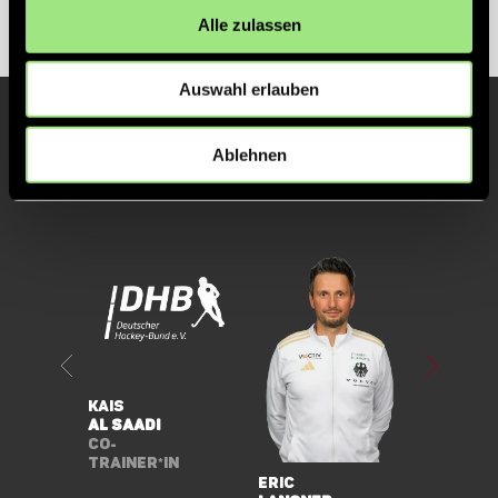
Musik, die mich pusht
Paradise
Alle zulassen
Auswahl erlauben
Ablehnen
Unsere anderen Spieler
Kais
Claas
al Saadi
Henkel
Co-
Co-
Trainer*in
Trainer
Eric