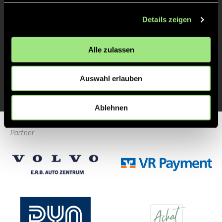
Details zeigen
Alle zulassen
Robin
André
Eric
Arkell
Henning
Langne
Auswahl erlauben
Athletiktrainer*in
Chef-
Teamma
Trainer*in
Ablehnen
Partner