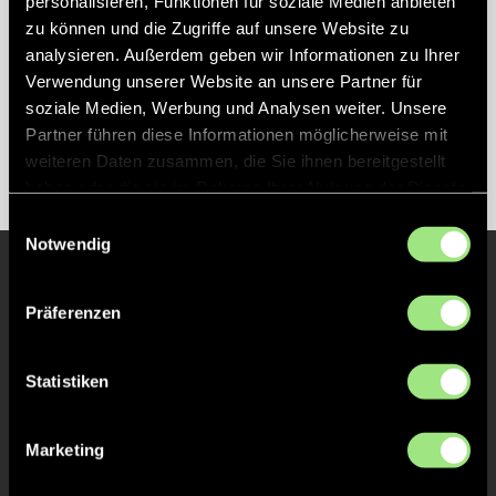
personalisieren, Funktionen für soziale Medien anbieten
(NED)
zu können und die Zugriffe auf unsere Website zu
2018
5. Platz 14. Weltmeisterschaft Bhubaneswar
analysieren. Außerdem geben wir Informationen zu Ihrer
(IND)
Verwendung unserer Website an unsere Partner für
2019
4. Platz 17. Europameisterschaft Antwerpen
soziale Medien, Werbung und Analysen weiter. Unsere
(BEL)
Partner führen diese Informationen möglicherweise mit
2023
1. Platz 15. Weltmeisterschaft Bhubaneswar
weiteren Daten zusammen, die Sie ihnen bereitgestellt
haben oder die sie im Rahmen Ihrer Nutzung der Dienste
gesammelt haben.
Einwilligungsauswahl
Notwendig
Präferenzen
Unsere anderen Spieler
Statistiken
Marketing