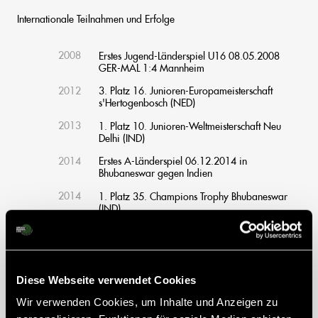
Internationale Teilnahmen und Erfolge
2008
Erstes Jugend-Länderspiel U16 08.05.2008
GER-MAL 1:4 Mannheim
2012
3. Platz 16. Junioren-Europameisterschaft
s'Hertogenbosch (NED)
2013
1. Platz 10. Junioren-Weltmeisterschaft Neu
Delhi (IND)
2014
Erstes A-Länderspiel 06.12.2014 in
Bhubaneswar gegen Indien
2014
1. Platz 35. Champions Trophy Bhubaneswar
(IND)
2015
2. Platz 15. Europameisterschaft London (ENG)
2015
7. Platz World League Finalturnier Raipur (IND)
2016
3. Platz Olympische Spiele Rio de Janeiro
Diese Webseite verwendet Cookies
(BRA)
Wir verwenden Cookies, um Inhalte und Anzeigen zu
2017
4. Platz 16. Europameisterschaft Amsterdam