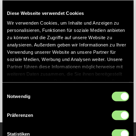
2013
1. Platz 14. Europameisterschaft Boom (BEL)
2014
7. Platz World League Finalturnier Neu Delhi
Diese Webseite verwendet Cookies
(IND)
Wir verwenden Cookies, um Inhalte und Anzeigen zu
2015
2. Platz 15. Europameisterschaft London (ENG)
personalisieren, Funktionen für soziale Medien anbieten
2016
3. Platz 36. Champions Trophy London (ENG)
zu können und die Zugriffe auf unsere Website zu
analysieren. Außerdem geben wir Informationen zu Ihrer
2017
4. Platz 13. Europameisterschaft Amsterdam
(NED)
Verwendung unserer Website an unsere Partner für
soziale Medien, Werbung und Analysen weiter. Unsere
2017
4. Platz World League Finalturnier Bhubaneswar
Partner führen diese Informationen möglicherweise mit
(IND)
weiteren Daten zusammen, die Sie ihnen bereitgestellt
2018
2. Platz 5. Hallen-Weltmeisterschaft Berlin
haben oder die sie im Rahmen Ihrer Nutzung der Dienste
2018
5. Platz 14. Weltmeisterschaft Bhubaneswar
gesammelt haben.
Einwilligungsauswahl
(IND)
Notwendig
2023
1. Platz 15. Weltmeisterschaft Bhubaneswar
Präferenzen
Statistiken