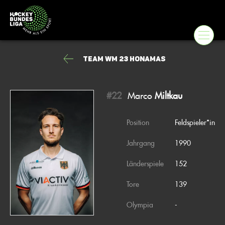
Team WM 23 Honamas
#22
Marco
Miltkau
Position
Feldspieler*in
Jahrgang
1990
Länderspiele
152
Tore
139
Olympia
-