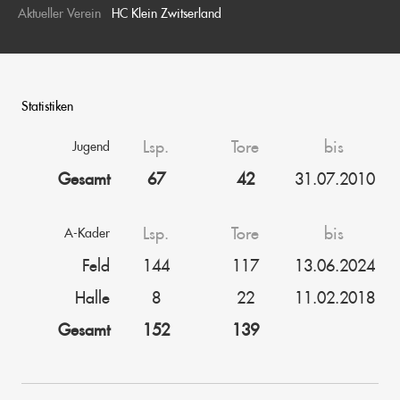
Aktueller Verein
HC Klein Zwitserland
Statistiken
Lsp.
Tore
bis
Jugend
Gesamt
67
42
31.07.2010
Lsp.
Tore
bis
A-Kader
Feld
144
117
13.06.2024
Halle
8
22
11.02.2018
Gesamt
152
139