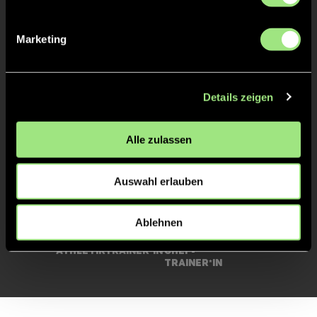
Unsere anderen Spieler
Marketing
Details zeigen
Alle zulassen
Auswahl erlauben
Ablehnen
Robin
André
Eric
Arkell
Henning
Langne
Athletiktrainer*in
Chef-
Teamma
Trainer*in