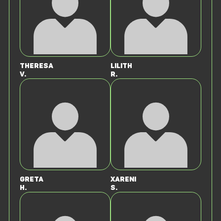
Theresa
Lilith
V.
R.
Greta
Xareni
H.
S.