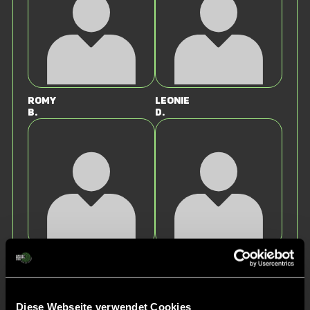
Romy
Leonie
B.
D.
Linnea
Sarwiga
H.
V.
Diese Webseite verwendet Cookies