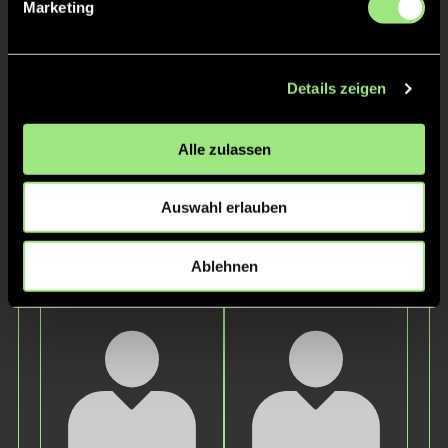
Marketing
Chris
Andra
Hackbart
Mulsow
Details zeigen
Alle zulassen
Auswahl erlauben
Aleyna
Simon
Ablehnen
Kremser
Reichl