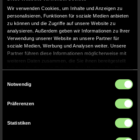
Wir verwenden Cookies, um Inhalte und Anzeigen zu
personalisieren, Funktionen für soziale Medien anbieten
zu können und die Zugriffe auf unsere Website zu
analysieren. Außerdem geben wir Informationen zu Ihrer
Verwendung unserer Website an unsere Partner für
soziale Medien, Werbung und Analysen weiter. Unsere
Sheyenne
Jolanda
Partner führen diese Informationen möglicherweise mit
K.
K.
weiteren Daten zusammen, die Sie ihnen bereitgestellt
haben oder die sie im Rahmen Ihrer Nutzung der Dienste
Staff
gesammelt haben.
Einwilligungsauswahl
Notwendig
Präferenzen
Statistiken