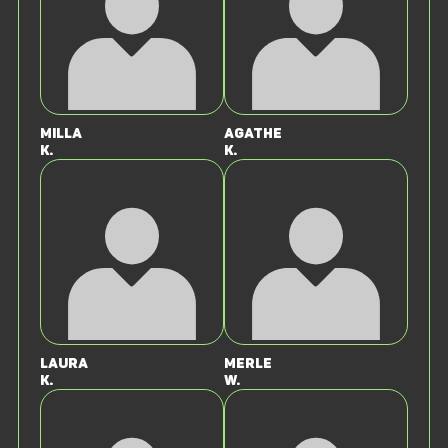
Milla
Agathe
K.
K.
Laura
Merle
K.
W.