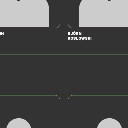
in
Björn
Koslowski