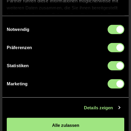
Partner führen diese Informationen möglicherweise mit
Lambrecht
Bär
weiteren Daten zusammen, die Sie ihnen bereitgestellt
haben oder die sie im Rahmen Ihrer Nutzung der Dienste
gesammelt haben.
Einwilligungsauswahl
Notwendig
Präferenzen
Statistiken
Ingo
Oskar
Jack
Droescher
Marketing
Details zeigen
Alle zulassen