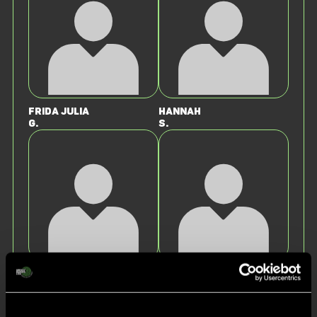
Frida Julia
Hannah
G.
S.
Nora
Melina
T.
J.