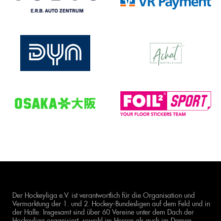
Der Hockeyliga e.V. ist verantwortlich für die Organisation und
Vermarktung der 1. und 2. Hockey-Bundesligen auf dem Feld und in
der Halle. Insgesamt sind über 60 Vereine unter dem Dach der
Hockeyliga organisiert, sowohl im Herren als auch im Damen