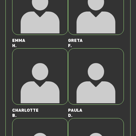
Emma
Greta
H.
F.
Charlotte
Paula
B.
D.