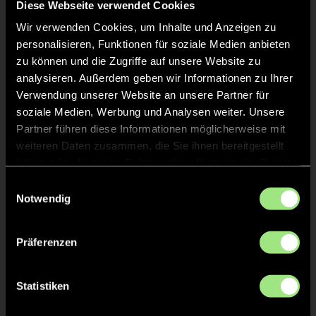
Diese Webseite verwendet Cookies
Wir verwenden Cookies, um Inhalte und Anzeigen zu
personalisieren, Funktionen für soziale Medien anbieten
zu können und die Zugriffe auf unsere Website zu
analysieren. Außerdem geben wir Informationen zu Ihrer
Verwendung unserer Website an unsere Partner für
soziale Medien, Werbung und Analysen weiter. Unsere
Ida
Ida
Partner führen diese Informationen möglicherweise mit
R.
F.
weiteren Daten zusammen, die Sie ihnen bereitgestellt
haben oder die sie im Rahmen Ihrer Nutzung der Dienste
gesammelt haben.
Einwilligungsauswahl
Notwendig
Präferenzen
Luise
Livia
Statistiken
Z.
G.