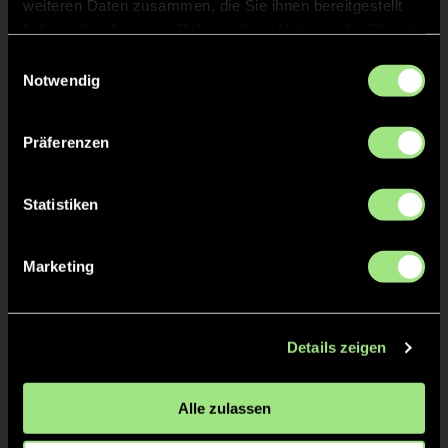
L.
L.
weiteren Daten zusammen, die Sie ihnen bereitgestellt
haben oder die sie im Rahmen Ihrer Nutzung der Dienste
gesammelt haben.
Einwilligungsauswahl
Notwendig
Präferenzen
Statistiken
Leonie
Line
G.
W.
Marketing
Details zeigen
Alle zulassen
Lilly
Emma