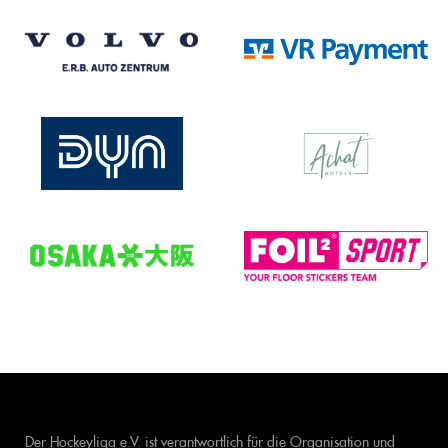
Der Hockeyliga e.V. ist verantwortlich für die Organisation und