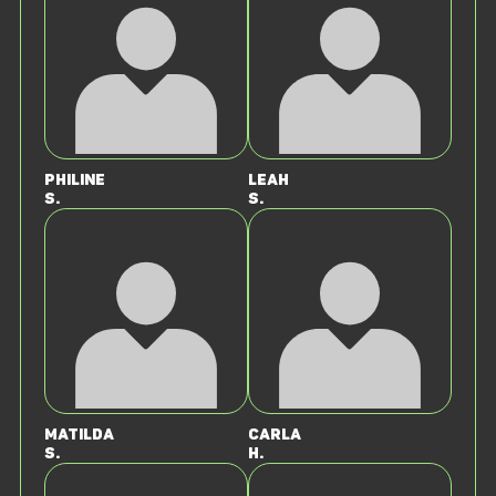
Philine
Leah
S.
S.
Matilda
Carla
S.
H.