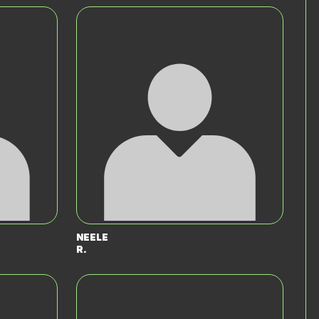
Neele
R.