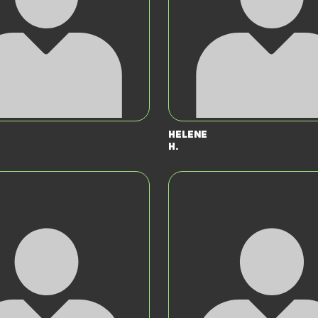
Helene
H.