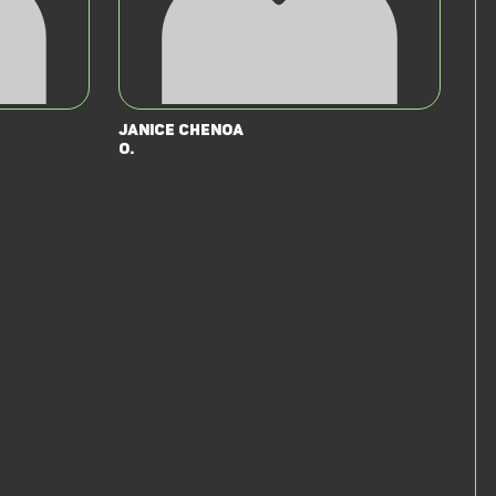
Janice Chenoa
O.