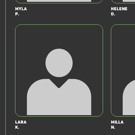
Myla
Helene
P.
D.
Lara
Milla
K.
N.