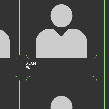
Alaïs
W.