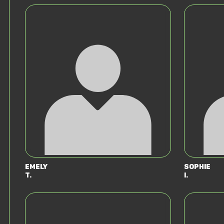
Emely
Sophie
T.
I.