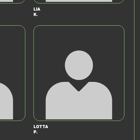
Lia
K.
Lotta
P.