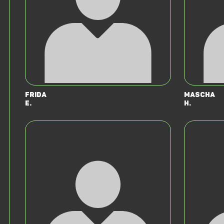
Frida
Mascha
E.
H.