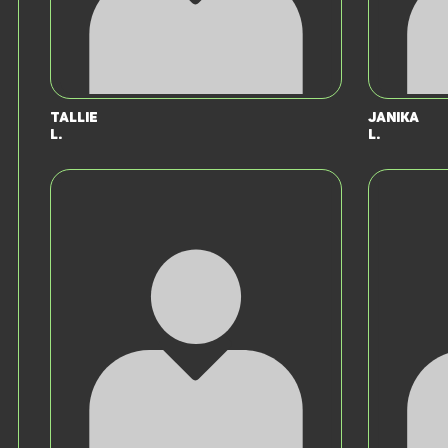
Tallie
Janika
L.
L.