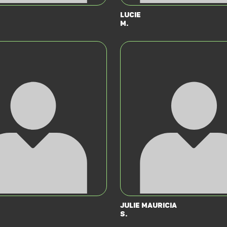
Lucie
M.
Julie Mauricia
S.