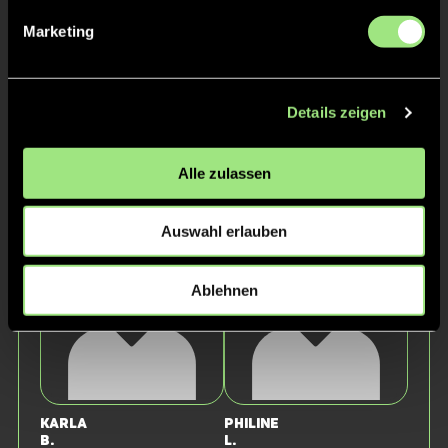
Marketing
Details zeigen
Alle zulassen
Céleste
Ava
R.
S.
Auswahl erlauben
Ablehnen
Karla
Philine
B.
L.