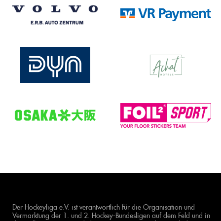
Der Hockeyliga e.V. ist verantwortlich für die Organisation und
Vermarktung der 1. und 2. Hockey-Bundesligen auf dem Feld und in