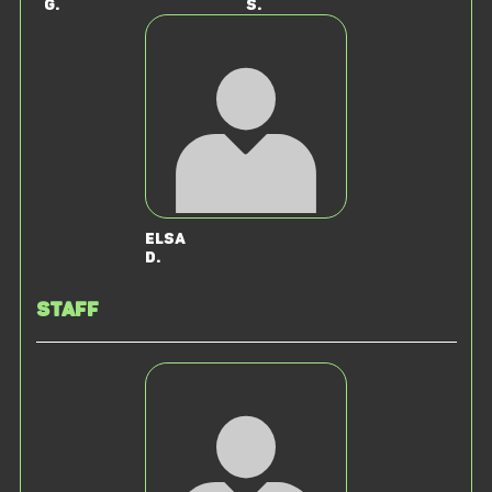
G.
S.
Elsa
D.
Staff