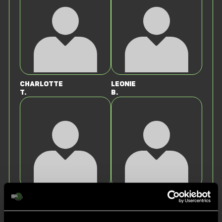
Charlotte
Leonie
T.
B.
Marlene
Mina
K.
M.