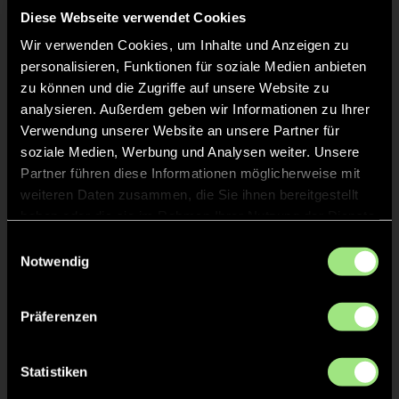
Diese Webseite verwendet Cookies
Wir verwenden Cookies, um Inhalte und Anzeigen zu
personalisieren, Funktionen für soziale Medien anbieten
zu können und die Zugriffe auf unsere Website zu
analysieren. Außerdem geben wir Informationen zu Ihrer
Verwendung unserer Website an unsere Partner für
soziale Medien, Werbung und Analysen weiter. Unsere
Greta
Pauline
Partner führen diese Informationen möglicherweise mit
F.
B.
weiteren Daten zusammen, die Sie ihnen bereitgestellt
haben oder die sie im Rahmen Ihrer Nutzung der Dienste
gesammelt haben.
Einwilligungsauswahl
Notwendig
Präferenzen
Teresa
Letizia
Statistiken
G.
H.