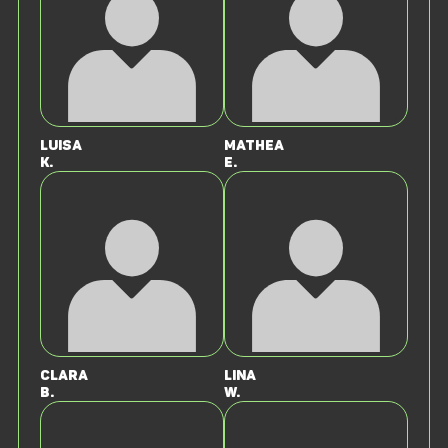
Luisa
Mathea
K.
E.
Clara
Lina
B.
W.