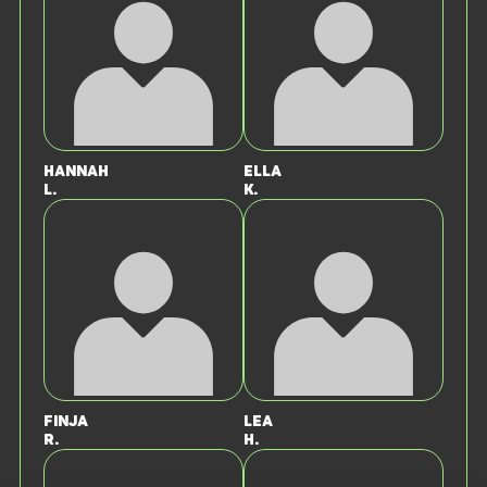
Hannah
Ella
L.
K.
Finja
Lea
R.
H.