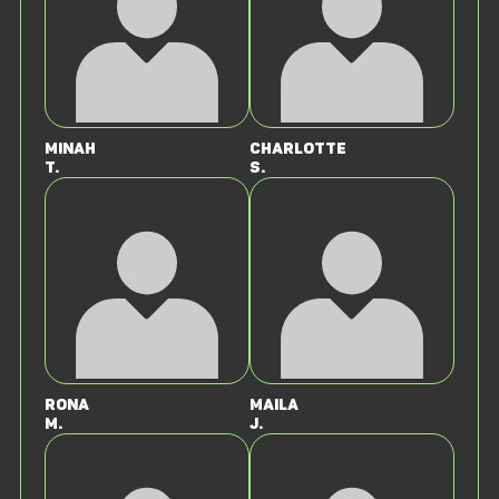
Minah
Charlotte
T.
S.
Rona
Maila
M.
J.