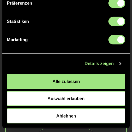
Präferenzen
Statistiken
Marketing
Charlotte
Luna
L.
R.
Details zeigen
Alle zulassen
Auswahl erlauben
Ablehnen
Emilia
Anastassia
J.
K.