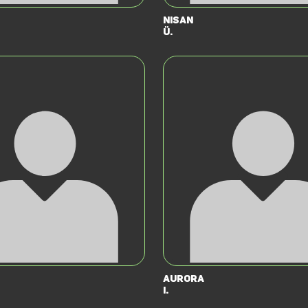
Nisan
Ü.
Aurora
I.