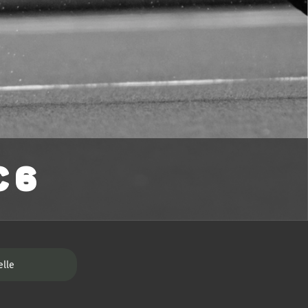
 6
elle