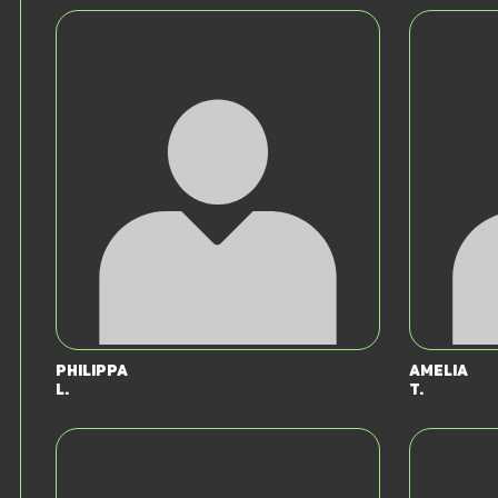
Philippa
Amelia
L.
T.