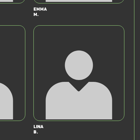
Emma
M.
Lina
B.