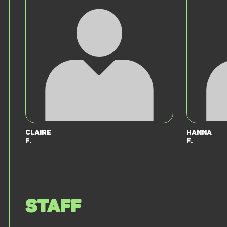
Claire
Hanna
F.
F.
Staff