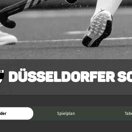
Düsseldorfer SC
der
Spielplan
Tab