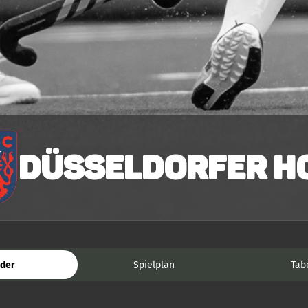
Düsseldorfer HC
der
Spielplan
Tab