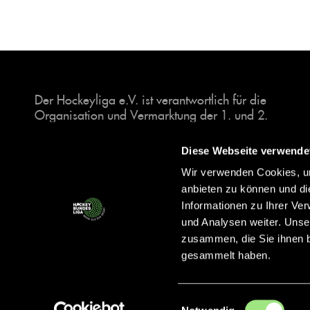
Der Hockeyliga e.V. ist verantwortlich für die
Organisation und Vermarktung der 1. und 2.
Hockey-Bundesligen auf dem Feld und in der
Halle. Insgesamt sind über 60 Vereine unter dem
Diese Webseite verwende
Dach der Hockeyliga organisiert, sowohl im
Wir verwenden Cookies, um
Herren als auch im Damen Bereich.
anbieten zu können und di
Informationen zu Ihrer Ve
und Analysen weiter. Unse
zusammen, die Sie ihnen b
gesammelt haben.
Einwilligungsauswahl