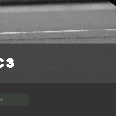
 3
elle