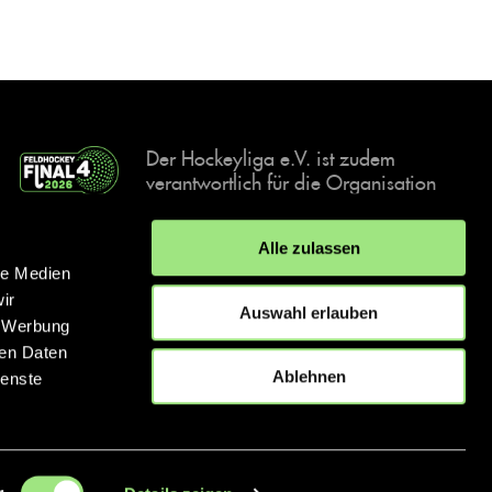
Der Hockeyliga e.V. ist zudem
verantwortlich für die Organisation
und Durchführung der Final4
Events, der deutschen Hockey-
Alle zulassen
Meisterschaften.
le Medien
ir
Auswahl erlauben
, Werbung
ren Daten
IMPRESSUM
DATENSCHUTZERKLÄRUNG
Ablehnen
ienste
© 2026 hockey.de