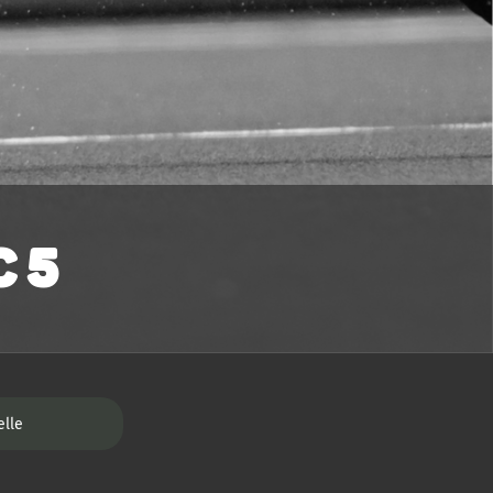
 5
elle