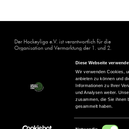
Der Hockeyliga e.V. ist verantwortlich für die
Organisation und Vermarktung der 1. und 2.
Hockey-Bundesligen auf dem Feld und in der
Halle. Insgesamt sind über 60 Vereine unter dem
Diese Webseite verwende
Dach der Hockeyliga organisiert, sowohl im
Wir verwenden Cookies, um
Herren als auch im Damen Bereich.
anbieten zu können und di
Informationen zu Ihrer Ve
und Analysen weiter. Unse
zusammen, die Sie ihnen b
gesammelt haben.
Einwilligungsauswahl