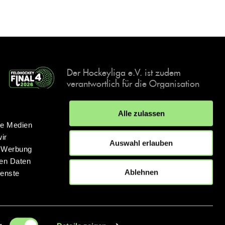
Der Hockeyliga e.V. ist zudem
verantwortlich für die Organisation
und Durchführung der Final4
Events, der deutschen Hockey-
Alle zulassen
Meisterschaften.
le Medien
ir
Auswahl erlauben
, Werbung
ren Daten
IMPRESSUM
DATENSCHUTZERKLÄRUNG
Ablehnen
ienste
© 2026 hockey.de