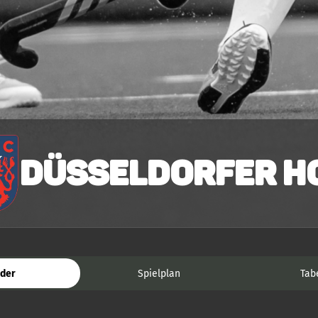
Düsseldorfer HC
der
Spielplan
Tab