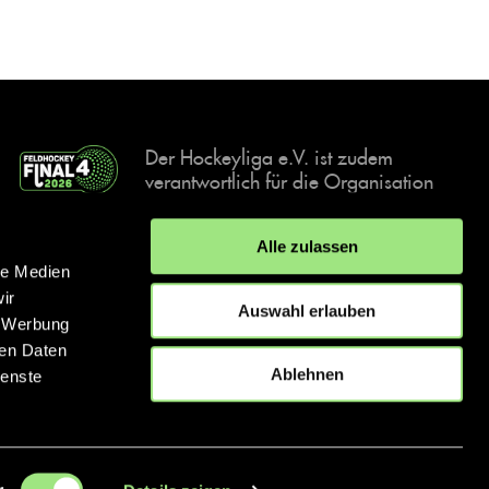
Der Hockeyliga e.V. ist zudem
verantwortlich für die Organisation
und Durchführung der Final4
Events, der deutschen Hockey-
Alle zulassen
Meisterschaften.
le Medien
ir
Auswahl erlauben
, Werbung
ren Daten
IMPRESSUM
DATENSCHUTZERKLÄRUNG
Ablehnen
ienste
© 2026 hockey.de