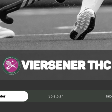
Viersener THC
der
Spielplan
Tab