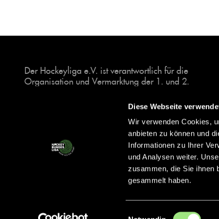
Der Hockeyliga e.V. ist verantwortlich für die
Organisation und Vermarktung der 1. und 2.
Hockey-Bundesligen auf dem Feld und in der
Halle. Insgesamt sind über 60 Vereine unter dem
Diese Webseite verwende
Dach der Hockeyliga organisiert, sowohl im
Wir verwenden Cookies, um
Herren als auch im Damen Bereich.
anbieten zu können und di
Informationen zu Ihrer Ve
und Analysen weiter. Unse
zusammen, die Sie ihnen b
gesammelt haben.
Einwilligungsauswahl