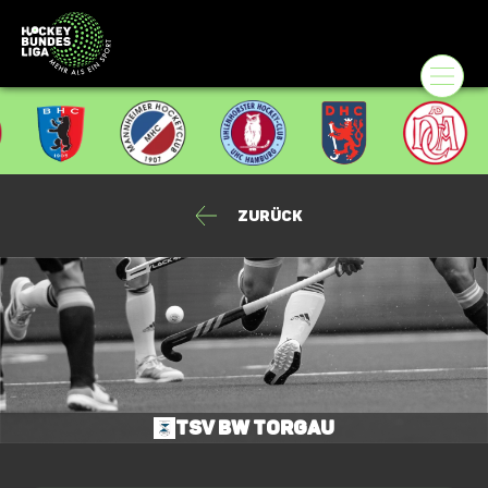
Zurück
TSV BW Torgau