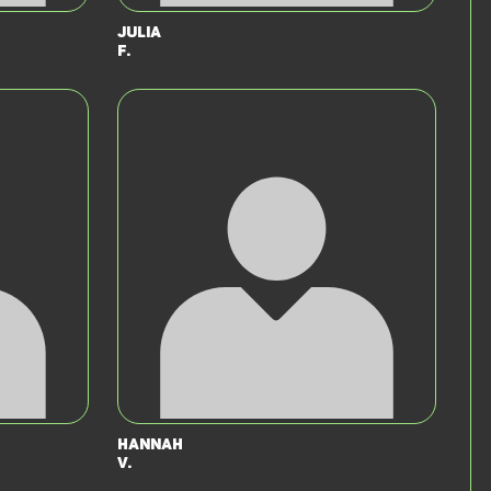
Julia
F.
Hannah
v.