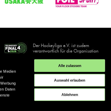
Der Hockeyliga e.V. ist zudem
verantwortlich für die Organisation
und Durchführung der Final4
Events, der deutschen Hockey-
Alle zulassen
Meisterschaften.
le Medien
ir
Auswahl erlauben
, Werbung
ren Daten
IMPRESSUM
DATENSCHUTZERKLÄRUNG
Ablehnen
ienste
© 2026 hockey.de