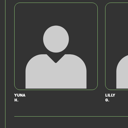
Yuna
Lilly
H.
G.