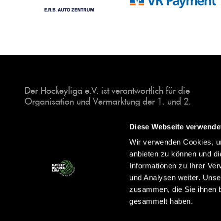
Der Hockeyliga e.V. ist verantwortlich für die
Organisation und Vermarktung der 1. und 2.
Hockey-Bundesligen auf dem Feld und in der
Halle. Insgesamt sind über 60 Vereine unter dem
Diese Webseite verwende
Dach der Hockeyliga organisiert, sowohl im
Wir verwenden Cookies, um
Herren als auch im Damen Bereich.
anbieten zu können und di
Informationen zu Ihrer Ve
und Analysen weiter. Unse
zusammen, die Sie ihnen b
gesammelt haben.