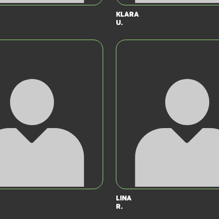
Klara
U.
Lina
R.