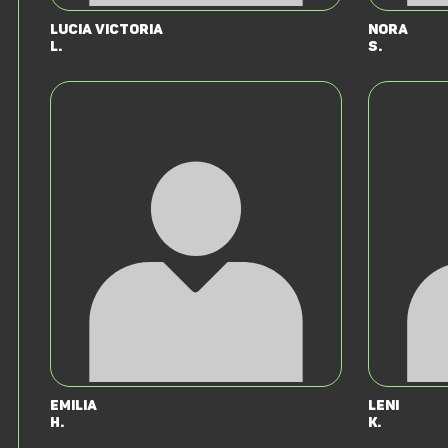
Lucia Victoria
Nora
L.
S.
Emilia
Leni
H.
K.