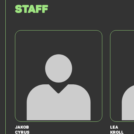
Staff
Jakob
Lea
Cyrus
Kroll