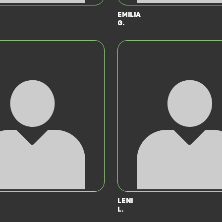
Emilia
G.
Leni
L.