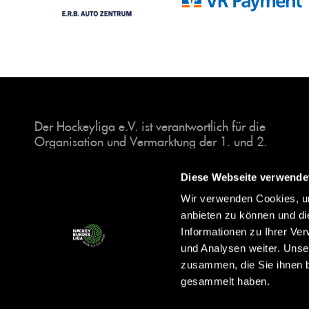
Der Hockeyliga e.V. ist verantwortlich für die
Organisation und Vermarktung der 1. und 2.
Hockey-Bundesligen auf dem Feld und in der
Halle. Insgesamt sind über 60 Vereine unter dem
Diese Webseite verwende
Dach der Hockeyliga organisiert, sowohl im
Wir verwenden Cookies, um
Herren als auch im Damen Bereich.
anbieten zu können und di
Informationen zu Ihrer Ve
und Analysen weiter. Unse
zusammen, die Sie ihnen b
gesammelt haben.