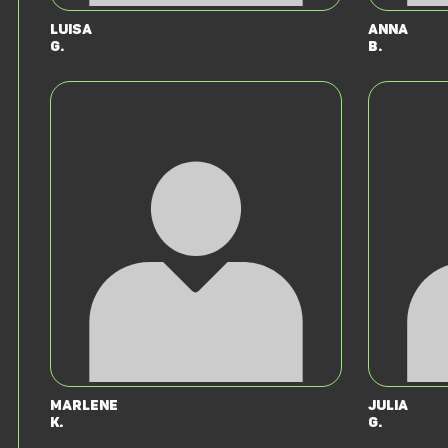
Luisa
Anna
G.
B.
Marlene
Julia
K.
G.