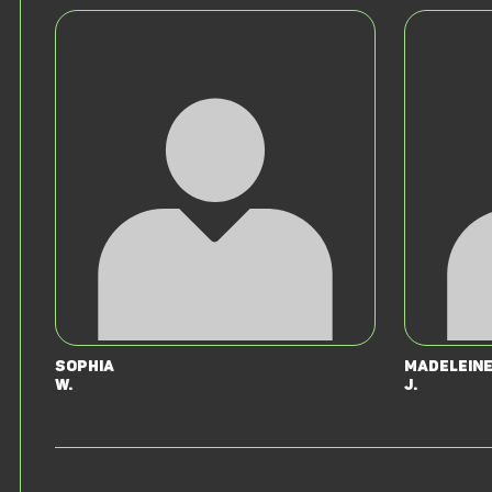
Sophia
Madelein
W.
J.