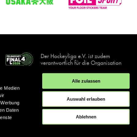
Der Hockeyliga e.V. ist zudem
verantwortlich für die Organisation
und Durchführung der Final4
Events, der deutschen Hockey-
Alle zulassen
Meisterschaften.
le Medien
ir
Auswahl erlauben
, Werbung
ren Daten
IMPRESSUM
DATENSCHUTZERKLÄRUNG
Ablehnen
ienste
© 2026 hockey.de