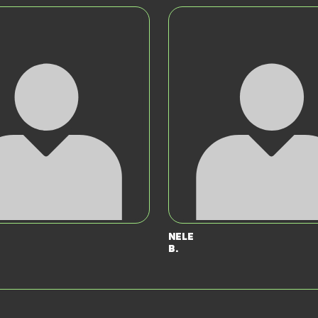
e
Nele
B.