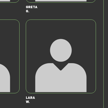
Greta
G.
Lara
W.