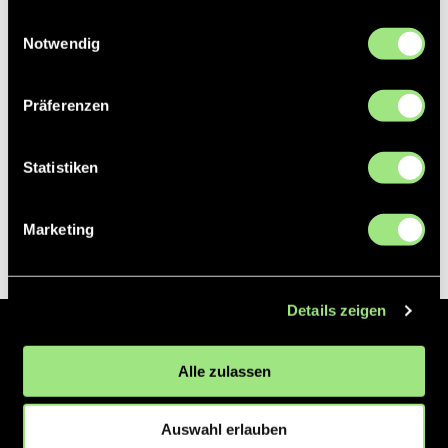
gesammelt haben.
Einwilligungsauswahl
Notwendig
Präferenzen
Statistiken
Marketing
Details zeigen
Der Hockeyliga e.V. ist verantwortlich für die Organisation und
Alle zulassen
Vermarktung der 1. und 2. Hockey-Bundesligen auf dem Feld und in
der Halle. Insgesamt sind über 60 Vereine unter dem Dach der
Hockeyliga organisiert, sowohl im Herren als auch im Damen
Auswahl erlauben
Bereich.