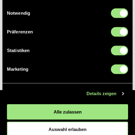
gesammelt haben.
Einwilligungsauswahl
Notwendig
Präferenzen
Statistiken
Marketing
Details zeigen
Der Hockeyliga e.V. ist verantwortlich für die Organisation und
Alle zulassen
Vermarktung der 1. und 2. Hockey-Bundesligen auf dem Feld und in
der Halle. Insgesamt sind über 60 Vereine unter dem Dach der
Hockeyliga organisiert, sowohl im Herren als auch im Damen
Auswahl erlauben
Bereich.