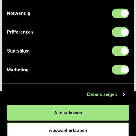
gesammelt haben.
Einwilligungsauswahl
Notwendig
Präferenzen
Statistiken
Marketing
Details zeigen
Der Hockeyliga e.V. ist verantwortlich für die Organisation und
Alle zulassen
Vermarktung der 1. und 2. Hockey-Bundesligen auf dem Feld und in
der Halle. Insgesamt sind über 60 Vereine unter dem Dach der
Hockeyliga organisiert, sowohl im Herren als auch im Damen
Auswahl erlauben
Bereich.