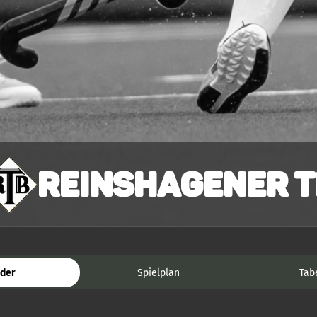
Reinshagener T
der
Spielplan
Tab