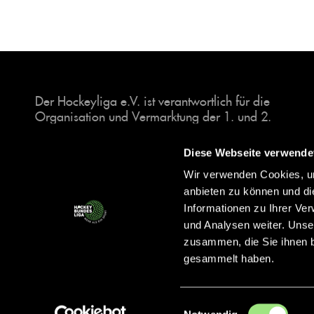
Der Hockeyliga e.V. ist verantwortlich für die
Organisation und Vermarktung der 1. und 2.
Hockey-Bundesligen auf dem Feld und in der
Halle. Insgesamt sind über 60 Vereine unter dem
Diese Webseite verwende
Dach der Hockeyliga organisiert, sowohl im
Wir verwenden Cookies, um
Herren als auch im Damen Bereich.
anbieten zu können und di
Informationen zu Ihrer Ve
und Analysen weiter. Unse
zusammen, die Sie ihnen b
gesammelt haben.
Einwilligungsauswahl