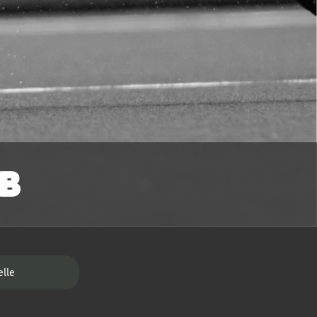
B
elle