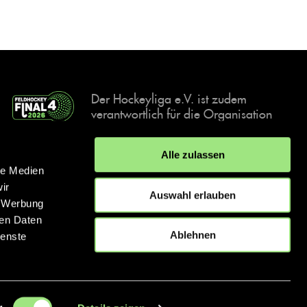
Der Hockeyliga e.V. ist zudem
verantwortlich für die Organisation
und Durchführung der Final4
Events, der deutschen Hockey-
Alle zulassen
Meisterschaften.
le Medien
ir
Auswahl erlauben
, Werbung
ren Daten
IMPRESSUM
DATENSCHUTZERKLÄRUNG
Ablehnen
ienste
© 2026 hockey.de