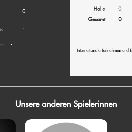
Halle
0
0
Gesamt
0
-
ia
-
ein
Internationale Teilnahmen und E
Unsere anderen Spielerinnen