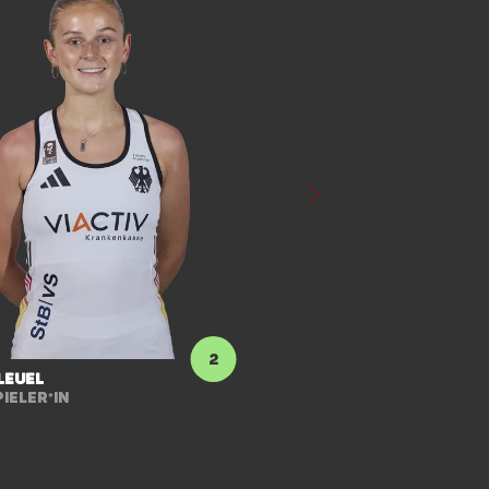
Amelie
Wortmann
2
Feldspieler*in
leuel
ieler*in