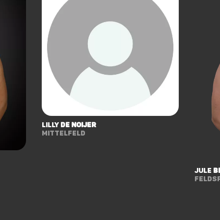
Lilly
de Noijer
Mittelfeld
Jule
B
Feldsp