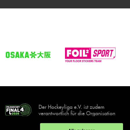
Der Hockeyliga e.V. ist zudem
verantwortlich für die Organisation
und Durchführung der Final4
Events, der deutschen Hockey-