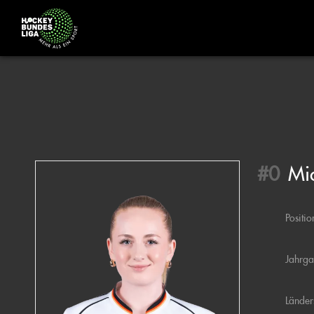
#0
Mi
Positio
Jahrg
Länder