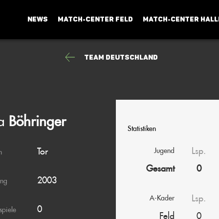
NEWS
MATCH-CENTER FELD
MATCH-CENTER HALL
Team Deutschland
a
Böhringer
Statistiken
Lsp.
Tor
Jugend
n
Gesamt
0
2003
ang
Lsp.
A-Kader
0
spiele
Feld
0