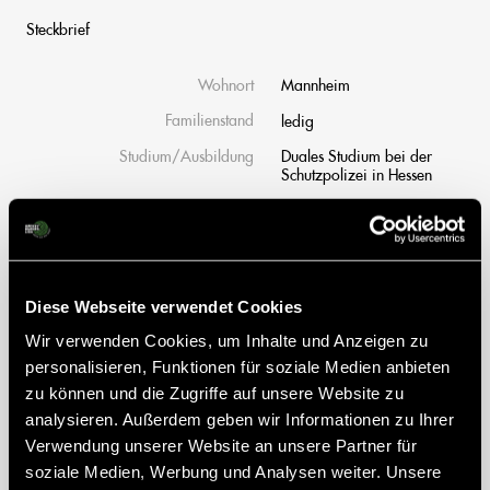
Steckbrief
Wohnort
Mannheim
Familienstand
ledig
Studium/Ausbildung
Duales Studium bei der
Schutzpolizei in Hessen
Thema
Bachelor-/Masterarbeit
Inwiefern sich die
Anerkennung der Frau im
Polizeiberuf entwickelt hat
Vorherige Vereine
Rüsselsheimer RK
Diese Webseite verwendet Cookies
Familie und Hockey
Meine Mama spielte früher
Wir verwenden Cookies, um Inhalte und Anzeigen zu
auch Hockey für die
personalisieren, Funktionen für soziale Medien anbieten
Nationalmannschaft und
war 92' bei Olympia mit
zu können und die Zugriffe auf unsere Website zu
dabei
analysieren. Außerdem geben wir Informationen zu Ihrer
Lieblingssportarten außer
Verwendung unserer Website an unsere Partner für
Hockey
Tennis, Ski, Fußball
soziale Medien, Werbung und Analysen weiter. Unsere