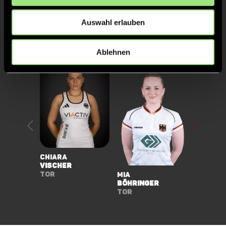
Auswahl erlauben
Unsere anderen Spielerinnen
Ablehnen
Lilly
de Noij
Mittelf
Chiara
Vischer
Tor
Mia
Böhringer
Tor