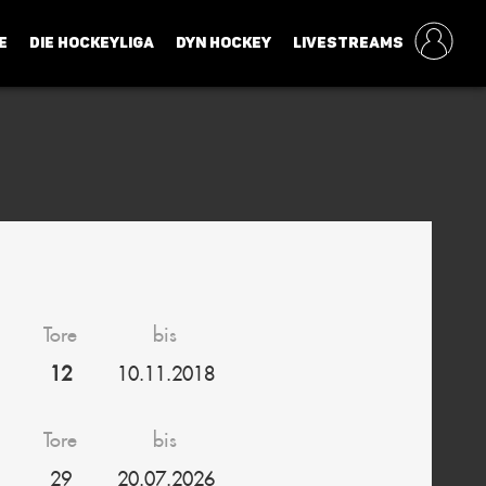
E
DIE HOCKEYLIGA
DYN HOCKEY
LIVESTREAMS
Tore
bis
12
10.11.2018
Tore
bis
29
20.07.2026