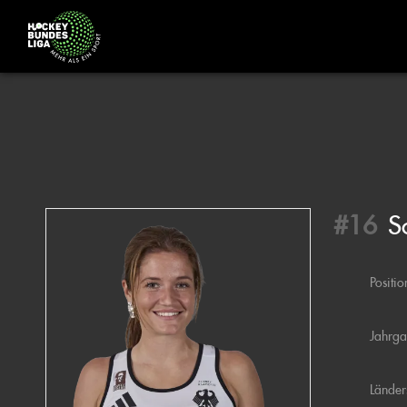
#16
S
Positio
Jahrg
Länder