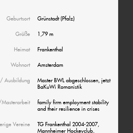
Geburtsort
Grünstadt (Pfalz)
Größe
1,79 m
Heimat
Frankenthal
Wohnort
Amsterdam
 / Ausbildung
Master BWL abgeschlossen, jetzt
BaKuWi Romanistik
/Masterarbeit
family firm employment stability
and their resilience in crises
erige Vereine
TG Frankenthal 2004-2007,
Mannheimer Hockeyclub,