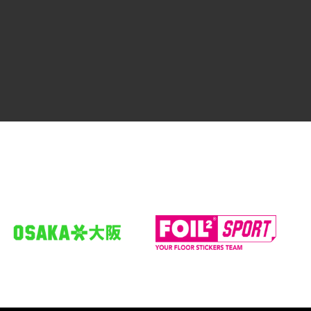
Jule
Bleuel
Feldspieler*in