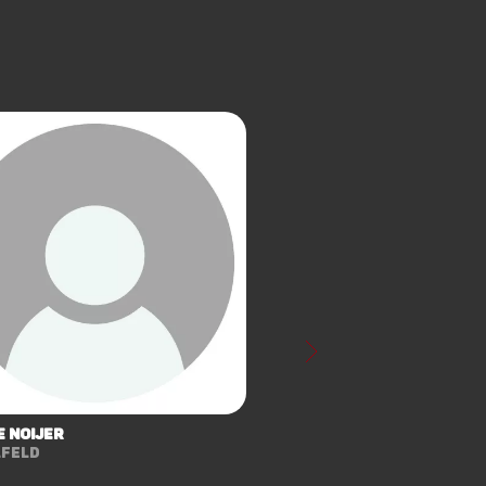
e Noijer
lfeld