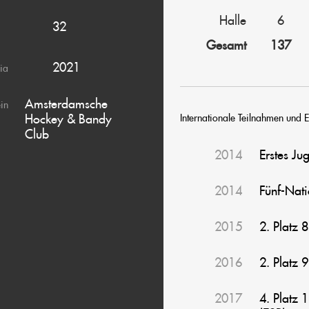
Halle
6
32
Gesamt
137
2021
ia
Amsterdamsche
ein
Hockey & Bandy
Internationale Teilnahmen und E
Club
2014
Erstes Ju
2014
Fünf-Nat
2015
2. Platz 
2016
2. Platz 
2017
4. Platz 