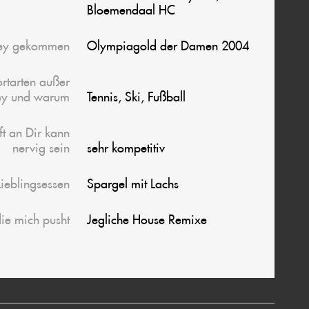
Bloemendaal HC
ey gekommen
Olympiagold der Damen 2004
ortarten außer
ey und warum
Tennis, Ski, Fußball
t an Dir kann
nervig sein
sehr kompetitiv
Lieblingsessen
Spargel mit Lachs
ie mich pusht
Jegliche House Remixe