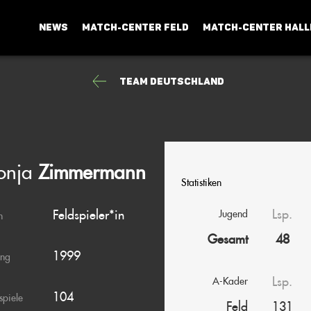
NEWS
MATCH-CENTER FELD
MATCH-CENTER HALL
Team Deutschland
onja
Zimmermann
Statistiken
Lsp.
Feldspieler*in
Jugend
n
Gesamt
48
1999
ang
Lsp.
A-Kader
104
spiele
Feld
131