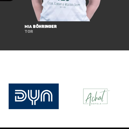
Mia
Böhringer
Tor