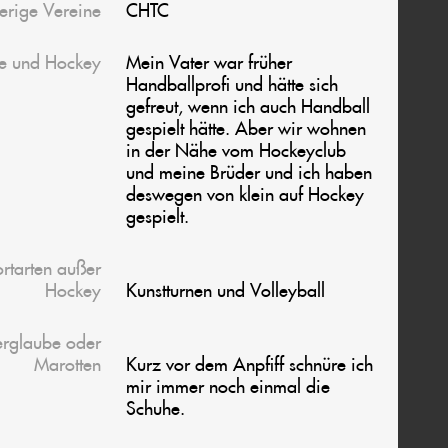
erige Vereine
CHTC
ie und Hockey
Mein Vater war früher
Handballprofi und hätte sich
gefreut, wenn ich auch Handball
gespielt hätte. Aber wir wohnen
in der Nähe vom Hockeyclub
und meine Brüder und ich haben
deswegen von klein auf Hockey
gespielt.
ortarten außer
Hockey
Kunstturnen und Volleyball
erglaube oder
Marotten
Kurz vor dem Anpfiff schnüre ich
mir immer noch einmal die
Schuhe.