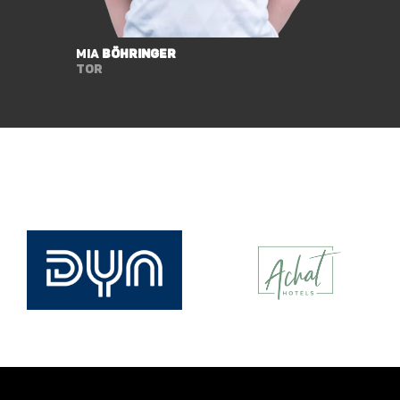
Mia
Böhringer
Tor