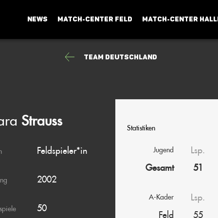
NEWS
MATCH-CENTER FELD
MATCH-CENTER HALL
Team Deutschland
ara
Strauss
Statistiken
Lsp.
Feldspieler*in
Jugend
n
Gesamt
51
2002
ang
Lsp.
A-Kader
50
spiele
Feld
55