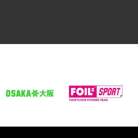
Jule
Bleuel
Feldspieler*in