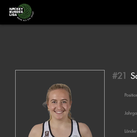
#21
S
Positio
Jahrg
Länder