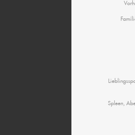
Vorh
Famil
Lieblingssp
Spleen, Ab