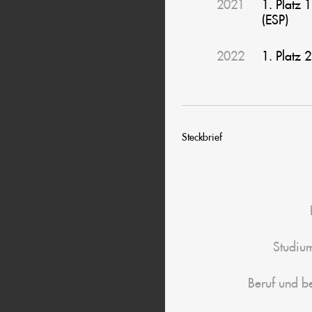
2021
1. Platz 
(ESP)
2022
1. Platz 
Steckbrief
Studiu
Beruf und be