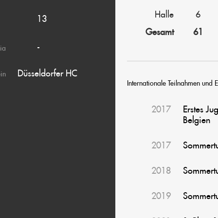
Halle
6
13
Gesamt
61
-
ia
Düsseldorfer HC
ein
Internationale Teilnahmen und E
2017
Erstes J
Belgien
2017
Sommertur
2018
Sommertur
2019
Sommertu