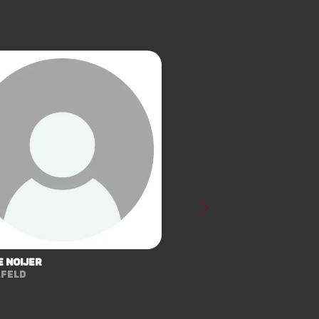
e Noijer
lfeld