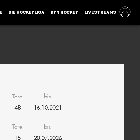
E
DIE HOCKEYLIGA
DYN HOCKEY
LIVESTREAMS
Tore
bis
48
16.10.2021
Tore
bis
15
20.07.2026