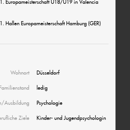
11. Europameisterschaft U18/U19 in Valencia
21. Hallen Europameisterschaft Hamburg (GER)
Wohnort
Düsseldorf
Familienstand
ledig
m/Ausbildung
Psychologie
rufliche Ziele
Kinder- und Jugendpsychologin