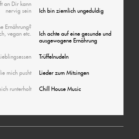
t an Dir kann
nervig sein
Ich bin ziemlich ungeduldig
ne Ernährung?
ch, vegan etc.
Ich achte auf eine gesunde und
ausgewogene Ernährung
Lieblingsessen
Trüffelnudeln
ie mich pusht
Lieder zum Mitsingen
ich runterholt
Chill House Music