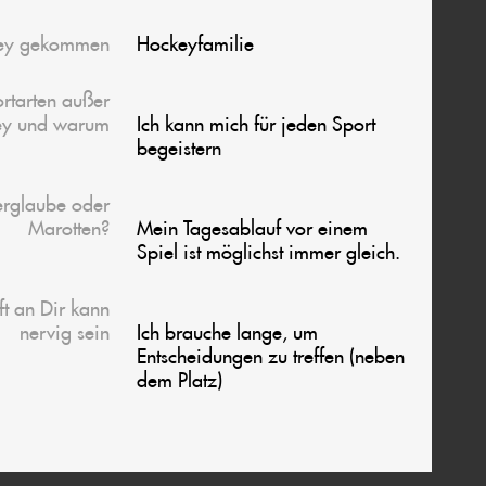
ey gekommen
Hockeyfamilie
ortarten außer
ey und warum
Ich kann mich für jeden Sport
begeistern
erglaube oder
Marotten?
Mein Tagesablauf vor einem
Spiel ist möglichst immer gleich.
t an Dir kann
nervig sein
Ich brauche lange, um
Entscheidungen zu treffen (neben
dem Platz)