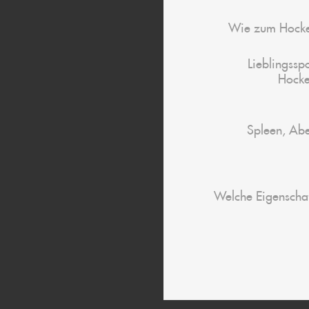
Wie zum Hock
Lieblingssp
Hock
Spleen, Ab
Welche Eigenschaf