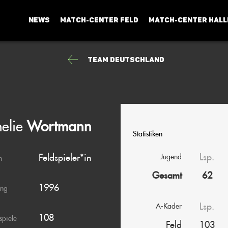
NEWS
MATCH-CENTER FELD
MATCH-CENTER HALL
Team Deutschland
elie
Wortmann
Statistiken
Lsp.
Feldspieler*in
Jugend
n
Gesamt
62
1996
ang
Lsp.
A-Kader
108
spiele
Feld
103