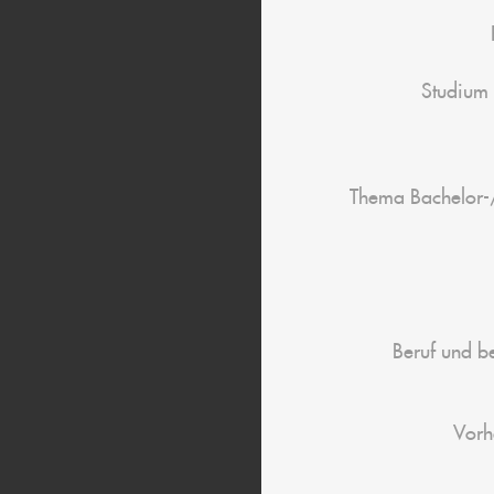
Studium
Thema Bachelor-
Beruf und be
Vorh