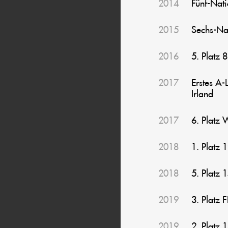
2014
Fünf-Nat
2015
Sechs-Na
2016
5. Platz 
2017
Erstes A-
Irland
2017
6. Platz 
2018
1. Platz 
2018
5. Platz 
2019
3. Platz
2019
2. Platz 