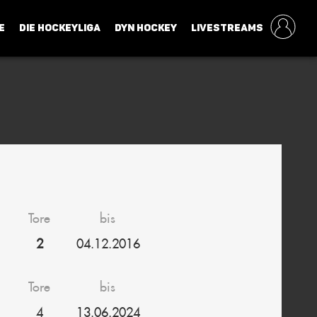
E
DIE HOCKEYLIGA
DYN HOCKEY
LIVESTREAMS
Tore
bis
2
04.12.2016
Tore
bis
4
13.06.2024