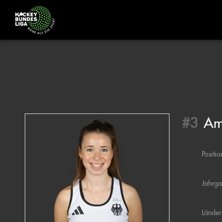
#3
Am
Positio
Jahrg
Länder