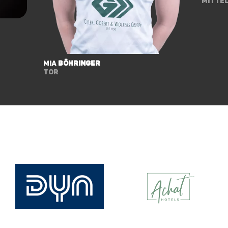
Mitte
Mia
Böhringer
Tor