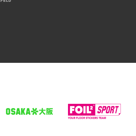
lfeld
Jule
Bleuel
Feldspieler*in