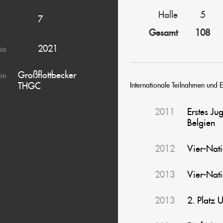
Halle
5
7
Gesamt
108
2021
ia
Großflottbecker
ein
THGC
Internationale Teilnahmen und E
2011
Erstes J
Belgien
2012
Vier-Nat
2013
Vier-Nati
2013
2. Platz 